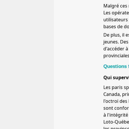
Malgré ces 
Les opérateu
utilisateur
bases de d
De plus, il 
jeunes. Des
d'accéder à
provinciales
Questions 
Qui supervi
Les paris s
Canada, pri
l'octroi des
sont conform
à l'intégri
Loto‑Québec
les province