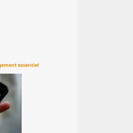
agement essentiel