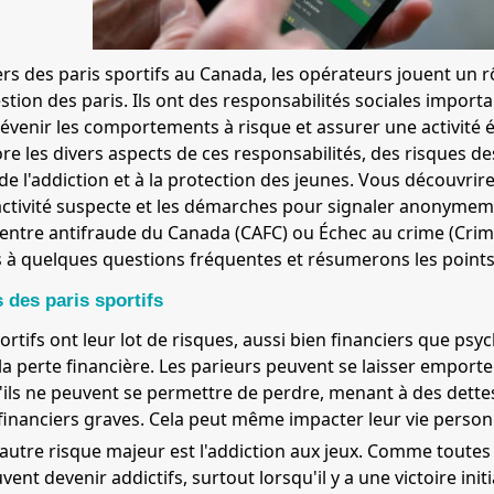
ers des paris sportifs au Canada, les opérateurs jouent un rô
stion des paris. Ils ont des responsabilités sociales import
révenir les comportements à risque et assurer une activité 
lore les divers aspects de ces responsabilités, des risques d
de l'addiction et à la protection des jeunes. Vous découvr
activité suspecte et les démarches pour signaler anonymeme
ntre antifraude du Canada (CAFC) ou Échec au crime (Crime 
à quelques questions fréquentes et résumerons les points e
 des paris sportifs
ortifs ont leur lot de risques, aussi bien financiers que psy
la perte financière. Les parieurs peuvent se laisser emporte
'ils ne peuvent se permettre de perdre, menant à des dette
inanciers graves. Cela peut même impacter leur vie personn
 autre risque majeur est l'addiction aux jeux. Comme toutes 
vent devenir addictifs, surtout lorsqu'il y a une victoire in