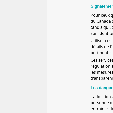
Signalemen
Pour ceux q
du Canada (C
tandis qu'É
son identité
Utiliser ces
détails de 
pertinente.
Ces service
régulation 
les mesures
transparence
Les dangers
L'addiction
personne de
entraîner de