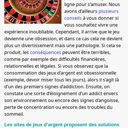
ligne pour s’amuser. Nous
avons d’ailleurs
plusieurs
conseils
à vous donner si
vous souhaitez vivre une
expérience inoubliable. Cependant, il arrive que le jeu
devienne une obsession, et dans ce cas cela ne devient
plus un divertissement mais une pathologie. Si cela se
produit, les
conséquences
peuvent être terribles,
comme par exemple des difficultés financières,
relationnelles et légales. Si vous observez que la
consommation des jeux d’argent est obsessionnelle
(exemple, devoir miser tous les jours), alors il s’agit là
d’un des premiers signes d’addiction. Ensuite, on
constate une sorte d’éloignement d’un addict envers
son environnement ou encore des signes d’angoisse,
perte de concentration ou encore des troubles du
sommeil.
Les sites de jeux d’argent proposent des solutions