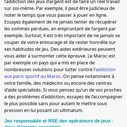
l’addiction des jeux d’argent est de faire un réel travail
sur soi-même. Par exemple, il peut être judicieux de
noter le temps que vous passer à jouer en ligne.
Essayez également de ne jamais tenter de récupérer
les sommes perdues, en empruntant de l’argent par
exemple. Surtout, il est très important de ne jamais se
couper de votre entourage et de rester honnête sur
ses habitudes de jeu. Des aides extérieures peuvent
vous aider à surmonter cette épreuve. Le Maroc est
par exemple un pays qui a mis en place de
nombreuses solutions pour lutter contre l'
addiction
aux paris sportif au Maroc
. On pense notamment à
votre famille, des médecins ou encore des centres
d’aide spécialisés. Si vous pensez qu’un de vos proches
a des problèmes d’addiction, essayez de l’accompagner
le plus possible sans pour autant le mettre sous
pression en lui posant un ultimatum.
Jeu responsable et RSE des opérateurs de jeux :