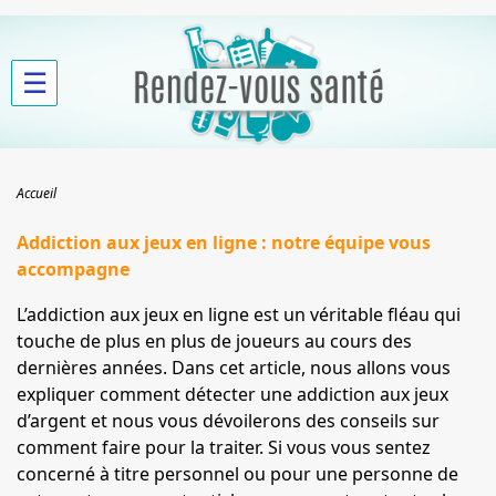
☰
Accueil
Addiction aux jeux en ligne : notre équipe vous
accompagne
L’addiction aux jeux en ligne est un véritable fléau qui
touche de plus en plus de joueurs au cours des
dernières années. Dans cet article, nous allons vous
expliquer comment détecter une addiction aux jeux
d’argent et nous vous dévoilerons des conseils sur
comment faire pour la traiter. Si vous vous sentez
concerné à titre personnel ou pour une personne de